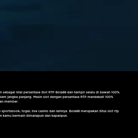
n sebagai nilai persentase Slot RTP Bola88 dan hampir selalu di bawah 100%.
alam jangka panjang. Mesin slot dengan persentase RTP mendekati 100%
gan member.
portsbook, togel, live casino dan lainnya. Bola88 merupakan Situs slot rtp
ahkan kamu bermain dimanapun dan kapanpun.